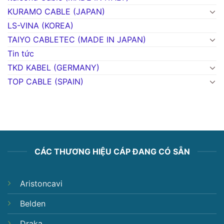
KURAMO CABLE (JAPAN)
LS-VINA (KOREA)
TAIYO CABLETEC (MADE IN JAPAN)
Tin tức
TKD KABEL (GERMANY)
TOP CABLE (SPAIN)
CÁC THƯƠNG HIỆU CÁP ĐANG CÓ SẴN
Aristoncavi
Belden
Draka