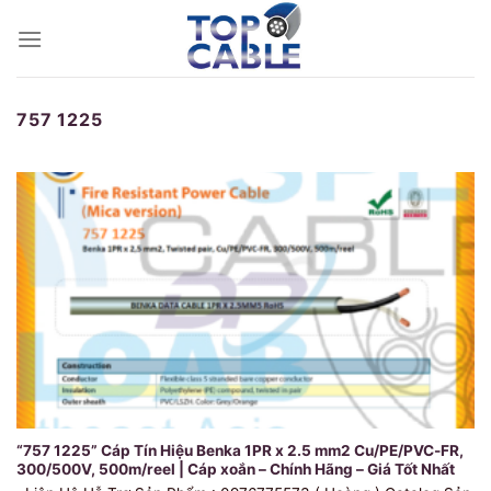
Skip
to
content
757 1225
“757 1225” Cáp Tín Hiệu Benka 1PR x 2.5 mm2 Cu/PE/PVC-FR,
300/500V, 500m/reel | Cáp xoắn – Chính Hãng – Giá Tốt Nhất