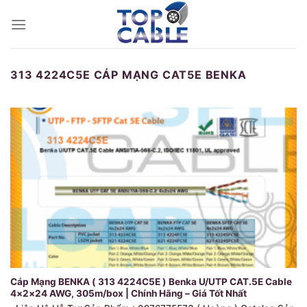
Skip
to
content
313 4224C5E CÁP MẠNG CAT5E BENKA
Cáp Mạng BENKA ( 313 4224C5E ) Benka U/UTP CAT.5E Cable
4×2×24 AWG, 305m/box | Chính Hãng – Giá Tốt Nhất