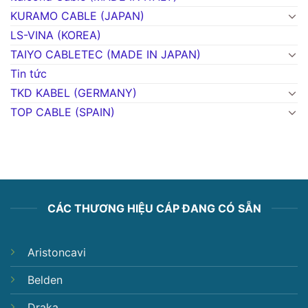
KURAMO CABLE (JAPAN)
LS-VINA (KOREA)
TAIYO CABLETEC (MADE IN JAPAN)
Tin tức
TKD KABEL (GERMANY)
TOP CABLE (SPAIN)
CÁC THƯƠNG HIỆU CÁP ĐANG CÓ SẴN
Aristoncavi
Belden
Draka