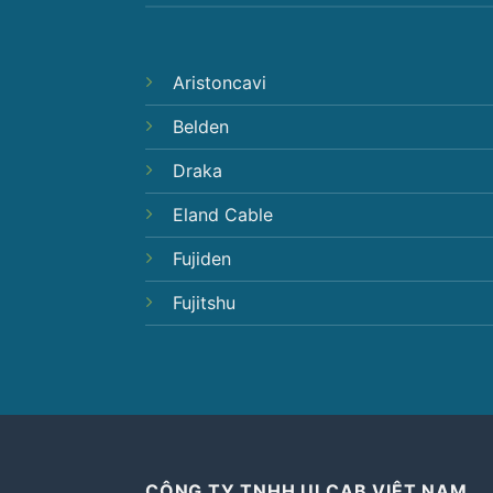
Aristoncavi
Belden
Draka
Eland Cable
Fujiden
Fujitshu
CÔNG TY TNHH ULCAB VIỆT NAM