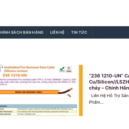
HÍNH SÁCH BÁN HÀNG
LIÊN HỆ
TIN TỨC
“236 1210-UN” C
Cu/Silicon//LSZH
cháy – Chính Hãn
Liên Hệ Hỗ Trợ Sản
Phẩm...