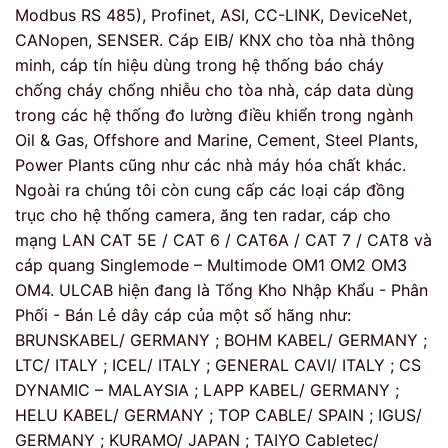
Modbus RS 485), Profinet, ASI, CC-LINK, DeviceNet,
CANopen, SENSER. Cáp EIB/ KNX cho tòa nhà thông
minh, cáp tín hiệu dùng trong hệ thống báo cháy
chống cháy chống nhiễu cho tòa nhà, cáp data dùng
trong các hệ thống đo lường điều khiển trong ngành
Oil & Gas, Offshore and Marine, Cement, Steel Plants,
Power Plants cũng như các nhà máy hóa chất khác.
Ngoài ra chúng tôi còn cung cấp các loại cáp đồng
trục cho hệ thống camera, ăng ten radar, cáp cho
mạng LAN CAT 5E / CAT 6 / CAT6A / CAT 7 / CAT8 và
cáp quang Singlemode – Multimode OM1 OM2 OM3
OM4. ULCAB hiện đang là Tổng Kho Nhập Khẩu - Phân
Phối - Bán Lẻ dây cáp của một số hãng như:
BRUNSKABEL/ GERMANY ; BOHM KABEL/ GERMANY ;
LTC/ ITALY ; ICEL/ ITALY ; GENERAL CAVI/ ITALY ; CS
DYNAMIC – MALAYSIA ; LAPP KABEL/ GERMANY ;
HELU KABEL/ GERMANY ; TOP CABLE/ SPAIN ; IGUS/
GERMANY ; KURAMO/ JAPAN ; TAIYO Cabletec/