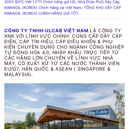
300V 80℃ VW-1 FT1 Chính hãng giá tốt
,
Nhà Phân Phối Dây Cáp
KWANGIL (KOREA) Chính Hãng tại Việt Nam
,
TỔNG KHO DÂY CÁP
KWANGIL (KOREA) CHÍNH HÃNG GIÁ TỐT
.
CÔNG TY TNHH ULCAB VIỆT NAM
LÀ CÔNG TY
XNK VỚI LĨNH VỰC CHÍNH: CUNG CẤP DÂY CÁP
ĐIỆN, CÁP TÍN HIỆU, CÁP ĐIỀU KHIỂN & PHỤ
KIỆN CHUYÊN DỤNG CHO NGÀNH CÔNG NGHIỆP
TỰ ĐỘNG HÓA 4.0, NHẬP KHẨU TRỰC TIẾP TỪ
CÁC HÃNG LỚN CHUYÊN VỀ LĨNH VỰC NHÀ
MÁY, CÓ XUẤT XỨ TỪ CÁC NƯỚC THÀNH VIÊN
EU/G7, HÀN QUỐC & ASEAN ( SINGAPORE &
MALAYSIA).