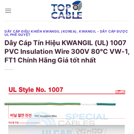
Skip
to
content
DÂY CÁP ĐIỀU KHIỂN KWANGIL (KOREA)
,
KWANGIL - DÂY CÁP ĐƯỢC
UL PHÊ DUYỆT
Dây Cáp Tín Hiệu KWANGIL (UL) 1007
PVC Insulation Wire 300V 80℃ VW-1,
FT1 Chính Hãng Giá tốt nhất